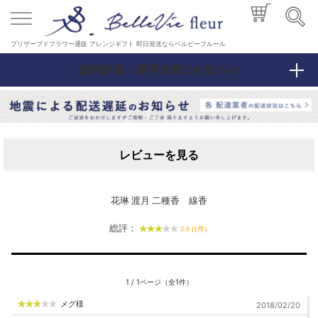
プリザーブドフラワー通販 アレンジギフト 即日発送ならベルビーフルール
臨時休業・夏季休暇のお知らせ
レビューを見る
花琳 渡月 二種香 線香
総評：
3.0 (1件)
1 / 1ページ（全1件）
メグ様
2018/02/20