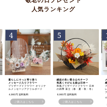
敬老の日プレゼント
人気ランキング
5
1
縁起の良い富士山モチーフ
メッセージも添えられる！
気高くそびえる姿は日本一
感謝が伝わるフラワートート
リジナ
和風プリザーブドフラワー 日本
プリザーブドフラワーフォトフ
ード
の四季 富士（春・夏・秋・冬）
レーム
プレシャスメモリーズ
8,980円
送料無料
4,980円
送料無料
ご購入はこちら
ご購入はこちら