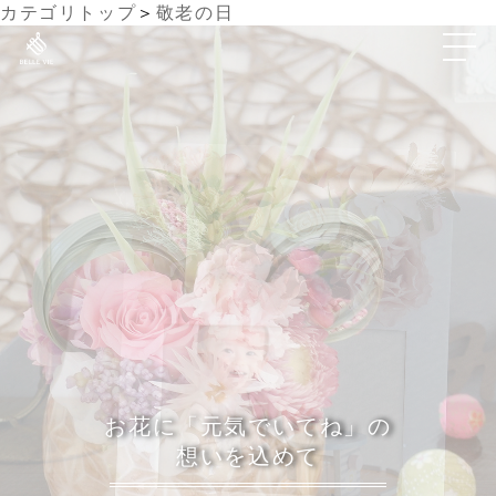
カテゴリトップ
＞
敬老の日
お花に「元気でいてね」の
想いを込めて