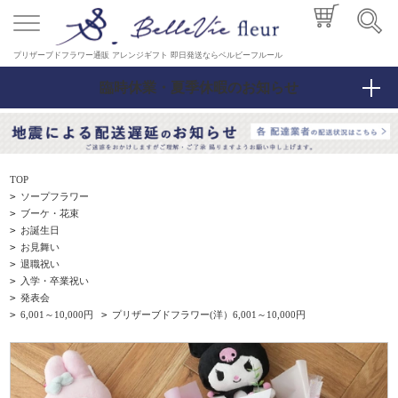
プリザーブドフラワー通販 アレンジギフト 即日発送ならベルビーフルール
臨時休業・夏季休暇のお知らせ
TOP
>
ソープフラワー
>
ブーケ・花束
>
お誕生日
>
お見舞い
>
退職祝い
>
入学・卒業祝い
>
発表会
>
6,001～10,000円
>
プリザーブドフラワー(洋）6,001～10,000円