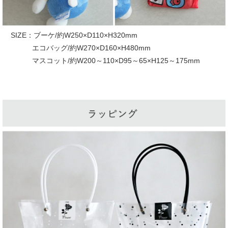
SIZE：ブーケ/約W250×D110×H320mm
エコバッグ/約W270×D160×H480mm
マスコット/約W200～110×D95～65×H125～175mm