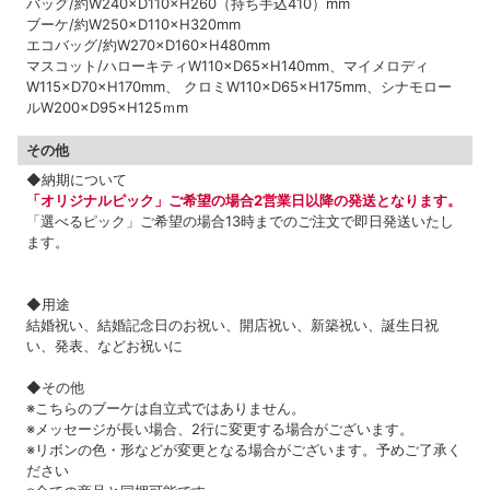
バッグ/約W240×D110×H260（持ち手込410）mm
ブーケ/約W250×D110×H320mm
エコバッグ/約W270×D160×H480mm
マスコット/ハローキティW110×D65×H140mm、マイメロディ
W115×D70×H170mm、 クロミW110×D65×H175mm、シナモロー
ルW200×D95×H125ｍm
その他
◆納期について
「オリジナルピック」ご希望の場合2営業日以降の発送となります。
「選べるピック」ご希望の場合13時までのご注文で即日発送いたし
ます。
◆用途
結婚祝い、結婚記念日のお祝い、開店祝い、新築祝い、誕生日祝
い、発表、などお祝いに
◆その他
※こちらのブーケは自立式ではありません。
※メッセージが長い場合、2行に変更する場合がございます。
※リボンの色・形などが変更となる場合がございます。予めご了承く
ださい