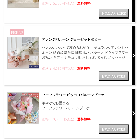
価格： 5,500円(税込)
送料無料
PICK UP
アレンジバルーン ジョーゼットポピー
センスいいねって褒められそう ナチュラルなアレンジバ
ルーン 結婚式 誕生日 開店祝い バルーン ドライフラワー
お祝い ギフト ナチュラル おしゃれ 名入れ メッセージ
価格： 4,980円(税込)
送料無料
ソープフラワー ピッコロバルーンブーケ
華やかで心温まる
ソープフラワーバルーンブーケ
価格： 3,600円(税込)
送料無料