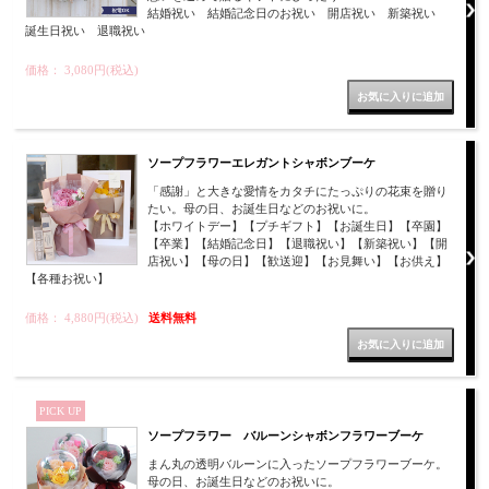
結婚祝い 結婚記念日のお祝い 開店祝い 新築祝い
誕生日祝い 退職祝い
価格： 3,080円(税込)
ソープフラワーエレガントシャボンブーケ
「感謝」と大きな愛情をカタチにたっぷりの花束を贈り
たい。母の日、お誕生日などのお祝いに。
【ホワイトデー】【プチギフト】【お誕生日】【卒園】
【卒業】【結婚記念日】【退職祝い】【新築祝い】【開
店祝い】【母の日】【歓送迎】【お見舞い】【お供え】
【各種お祝い】
価格： 4,880円(税込)
送料無料
PICK UP
ソープフラワー バルーンシャボンフラワーブーケ
まん丸の透明バルーンに入ったソープフラワーブーケ。
母の日、お誕生日などのお祝いに。