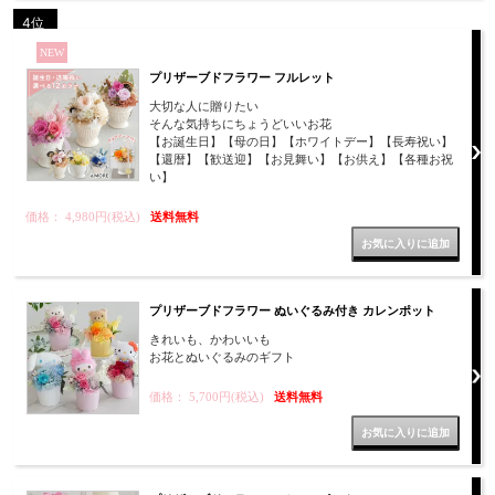
4位
NEW
プリザーブドフラワー フルレット
大切な人に贈りたい
そんな気持ちにちょうどいいお花
【お誕生日】【母の日】【ホワイトデー】【長寿祝い】
【還暦】【歓送迎】【お見舞い】【お供え】【各種お祝
い】
価格： 4,980円(税込)
送料無料
プリザーブドフラワー ぬいぐるみ付き カレンポット
きれいも、かわいいも
お花とぬいぐるみのギフト
価格： 5,700円(税込)
送料無料