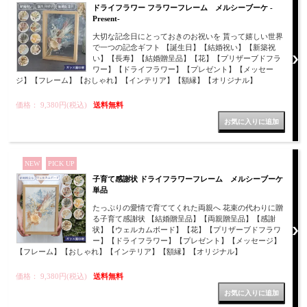
ドライフラワー フラワーフレーム メルシーブーケ -
Present-
大切な記念日にとっておきのお祝いを 貰って嬉しい世界
で一つの記念ギフト 【誕生日】【結婚祝い】【新築祝
い】【長寿】【結婚贈呈品】【花】【プリザーブドフラ
ワー】【ドライフラワー】【プレゼント】【メッセー
ジ】【フレーム】【おしゃれ】【インテリア】【額縁】【オリジナル】
価格： 9,380円(税込)
送料無料
NEW
PICK UP
子育て感謝状 ドライフラワーフレーム メルシーブーケ
単品
たっぷりの愛情で育ててくれた両親へ 花束の代わりに贈
る子育て感謝状 【結婚贈呈品】【両親贈呈品】【感謝
状】【ウェルカムボード】【花】【プリザーブドフラワ
ー】【ドライフラワー】【プレゼント】【メッセージ】
【フレーム】【おしゃれ】【インテリア】【額縁】【オリジナル】
価格： 9,380円(税込)
送料無料