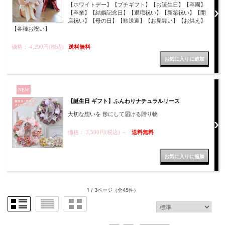
【ホワイトデー】【プチギフト】【お誕生日】【卒園】
【卒業】【結婚記念日】【退職祝い】【新築祝い】【開
店祝い】【母の日】【歓送迎】【お見舞い】【お供え】
【各種お祝い】
価格： 4,290円(税込)
送料無料
NEW
【誕生日 ギフト】ふんわりナチュラルリース
大切な想いを 形にして届ける贈り物
価格： 3,500円(税込)
～
送料無料
1 / 3ページ
（全45件）