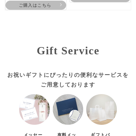
ご購入はこちら
お祝いギフトにぴったりの便利なサービスを
ご用意しております
プリザーブドフラワー
ドライフラワー フラワ
ドライフラワー フラワ
プリザーブドフラワー
プリザーブドフラワー
プリザーブドフラワー
プリザーブドフラワー
【セミオーダー】プリ
フラワーフレーム アナ
ーフレーム プティブー
ーフレーム メルシー
花時計【デザイナーズ
フルレット
Magnifique(マニフィ
クリアバッグブーケ
ザーブドフラワー ポッ
ベル
ケ
ブーケ -Marriage-
セレクトアレンジ】
4,580円 送料無料 即日
ーク) (クリアケース
9,880円 送料無料
トアレンジ
5,980円 送料無料
7,980円 送料無料
9,380円 送料無料
23,800円 送料無料
出荷
付き)
17,800円 送料無料
メッセー
有料メッ
ギフトバ
ご購入はこちら
8,650円 送料無料 即日