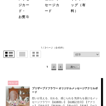
ジ
カー
セージカ
ッグ（有
ご購入はこちら
ご購入はこちら
ご購入はこちら
ご購入はこちら
ご購入はこちら
ご購入はこちら
出荷
ド・
ード
料）
お熨斗
ご購入はこちら
1 / 3ページ
（全45件）
1
2
3
次へ
プリザーブドフラワー
プリザーブドフラワー
プリザーブドフラワー
プリザーブドフラワ
プリザーブドフラワ
プリザーブドフラワー
フォトフレーム プレ
ナチュラルバスケット
ナチュラル キャンド
ー ガラスの靴
ー ファンフォレスト
Fiona（フィオナ）
シャスメモリーズ
プリザーブドフラワー
9,880円 送料無料 即日
ル・バスケット
4,680円 送料無料 即日
【ハーバリウム】ブラ
ウエディング (楽しい
Milk tea Beige ミルク
PICK UP
4,280円 送料無料
ナチュラルフラワーリ
出荷
12,000円 送料無料 即
出荷
イド＆グルーム ボトル
森の結婚式)
ティーベージュ
プリザーブドフラワー オリジナルメッセージアクリルボ
ード
ース
日出荷
（２本セット）
9,680円 送料無料 即日
15,980円 送料無料
ご購入はこちら
ご購入はこちら
ご購入はこちら
想いが見える、伝わる、感じられる 気持ちを届けるメッ
7,980円 送料無料 即日
8,480円 送料無料 即日
出荷
セージフラワー 【結婚祝い】【結婚記念日】【アクリ
ご購入はこちら
ご購入はこちら
出荷
出荷
ル】【誕生日】【新築祝い】【母の日】【長寿】【ホワ