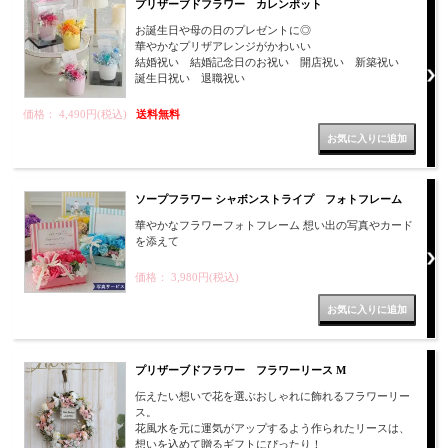
プリザーブドフラワー カレンポット
お誕生日や母の日のプレゼントに◎
華やかなプリザアレンジがかわいい
結婚祝い 結婚記念日のお祝い 開店祝い 新築祝い
誕生日祝い 退職祝い
価格： 4,490円(税込)
送料無料
ソープフラワー シャボンストライプ フォトフレーム
華やかなフラワーフォトフレーム 想い出の写真やカード
を添えて
価格： 3,980円(税込)
プリザーブドフラワー フラワーリース M
伝えたい想いで花を選ぶおしゃれに飾れるフラワーリー
ス。
花風水を元に運気がアップするよう作られたリースは、
想いを込めて贈るギフトにぴったり！