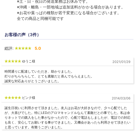
※土・日・祝日の発送業務はお休みです。
※沖縄・離島・一部地域は追加送料がかかる場合があります。
※お花や葉っぱの種類が若干変更になる場合がございます。
全ての商品と同梱可能です
お客様の声（3件）
総評:
5.0
ゆうこ様
2021/01/29
時間通りに配達していただき、助かりました。
灯りがちらちらして、とても素敵だと喜んでもらえました。
誠実な対応ありがとうございました。
ピンク様
2014/03/06
誕生日祝いに利用させて頂きました。友人はお花が大好きなので、少々心配でした
が、大喜びでした。特にLEDのアロマキャンドルなんて素敵だとの事でした。私は余
りネットでの購入をした事がなかったので、心配で電話もしましたが、電話での対応
も良く、安心してお願いする事ができました。又機会があったら利用させて頂きたい
と思っています。有難うございました。