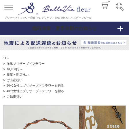
プリザーブドフラワー通販 アレンジギフト 即日発送ならベルビーフルール
臨時休業・夏季休暇のお知らせ
TOP
>
洋風プリザーブドフラワー
>
10,000円～
>
新築・開店祝い
>
ご出産祝い
>
30代女性にプリザーブドフラワーを贈る
>
40代女性にプリザーブドフラワーを贈る
>
ご結婚祝い