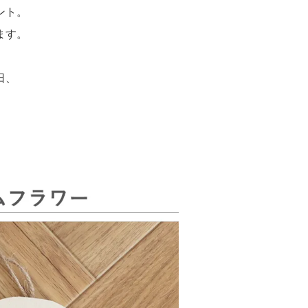
ント。
ます。
。
日、