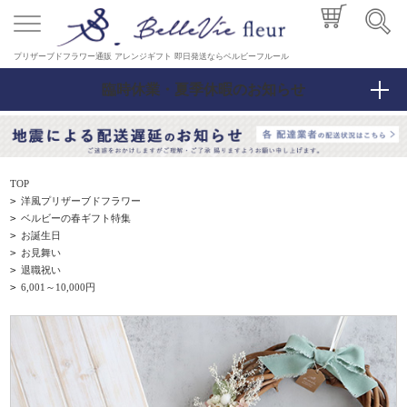
プリザーブドフラワー通販 アレンジギフト 即日発送ならベルビーフルール
臨時休業・夏季休暇のお知らせ
TOP
>
洋風プリザーブドフラワー
>
ベルビーの春ギフト特集
>
お誕生日
>
お見舞い
>
退職祝い
>
6,001～10,000円