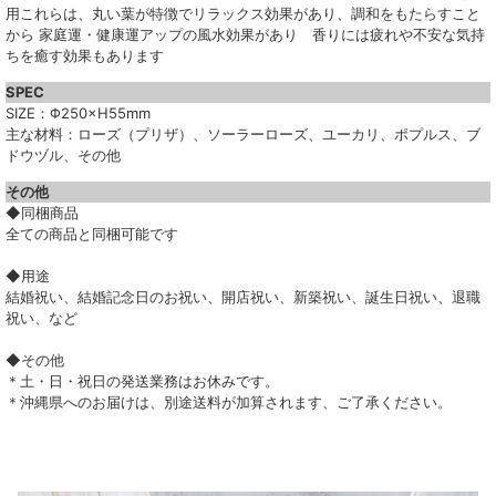
用これらは、丸い葉が特徴でリラックス効果があり、調和をもたらすこと
から 家庭運・健康運アップの風水効果があり 香りには疲れや不安な気持
ちを癒す効果もあります
SPEC
SIZE：Φ250×H55mm
主な材料：ローズ（プリザ）、ソーラーローズ、ユーカリ、ポプルス、ブ
ドウヅル、その他
その他
◆同梱商品
全ての商品と同梱可能です
◆用途
結婚祝い、結婚記念日のお祝い、開店祝い、新築祝い、誕生日祝い、退職
祝い、など
◆その他
＊土・日・祝日の発送業務はお休みです。
＊沖縄県へのお届けは、別途送料が加算されます、ご了承ください。
▼ 商品説明の続きを見る ▼