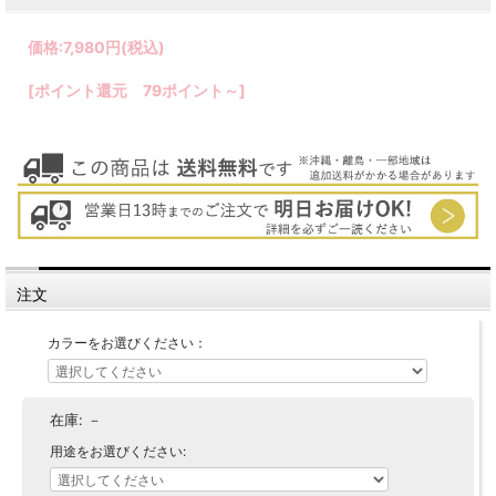
価格:
7,980円
(税込)
[ポイント還元 79ポイント～]
注文
カラーをお選びください：
在庫:
－
用途をお選びください: