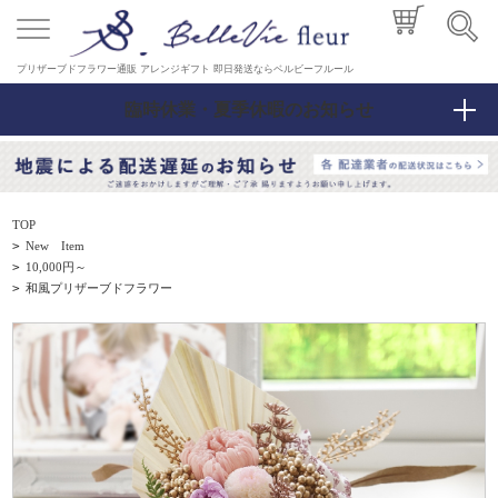
プリザーブドフラワー通販 アレンジギフト 即日発送ならベルビーフルール
臨時休業・夏季休暇のお知らせ
TOP
>
New Item
>
10,000円～
>
和風プリザーブドフラワー