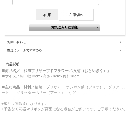
在庫
在庫切れ
お問い合わせ
友達にメールですすめる
商品説明
■商品名
／「和風プリザーブドフラワー 乙女菊（おとめぎく）」
■サイズ
／
約 幅18cm×高さ28cm×奥行18cm
■主な商品・材料
／輪菊（プリザ）、 ポンポン菊（プリザ）、 ダリア（ア
ート）、グリッターベリー（アート） など
※熨斗は別添えになります。
※予告なく花器やリボンが変更になる場合がございます。ご了承ください。
▼ 商品説明の続きを見る ▼