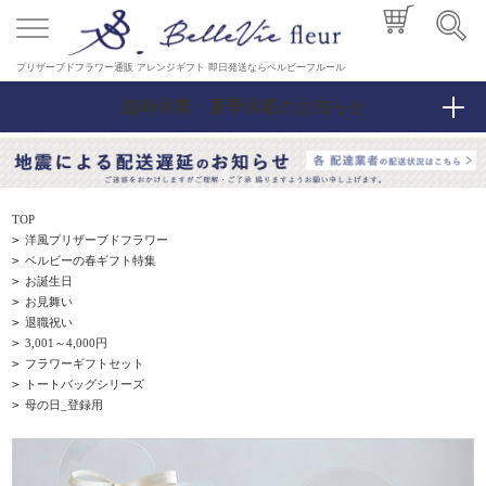
プリザーブドフラワー通販 アレンジギフト 即日発送ならベルビーフルール
臨時休業・夏季休暇のお知らせ
TOP
>
洋風プリザーブドフラワー
>
ベルビーの春ギフト特集
>
お誕生日
>
お見舞い
>
退職祝い
>
3,001～4,000円
>
フラワーギフトセット
>
トートバッグシリーズ
>
母の日_登録用