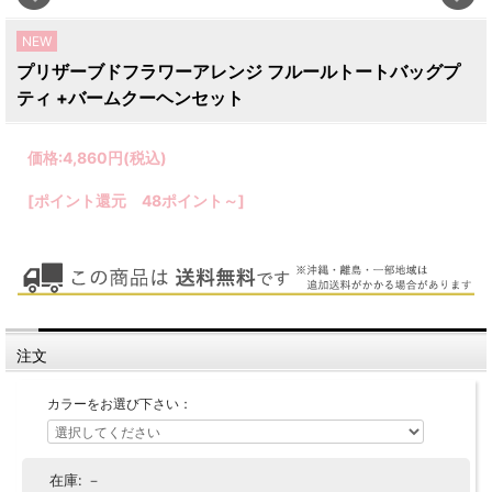
NEW
プリザーブドフラワーアレンジ フルールトートバッグプ
ティ +バームクーヘンセット
価格:
4,860円
(税込)
[ポイント還元 48ポイント～]
注文
カラーをお選び下さい：
在庫:
－