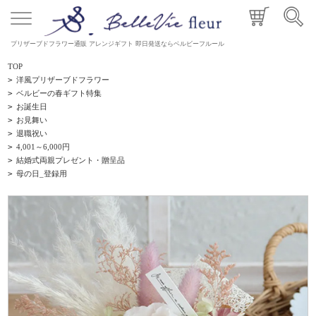
プリザーブドフラワー通販 アレンジギフト 即日発送ならベルビーフルール
TOP
>
洋風プリザーブドフラワー
>
ベルビーの春ギフト特集
>
お誕生日
>
お見舞い
>
退職祝い
>
4,001～6,000円
>
結婚式両親プレゼント・贈呈品
>
母の日_登録用