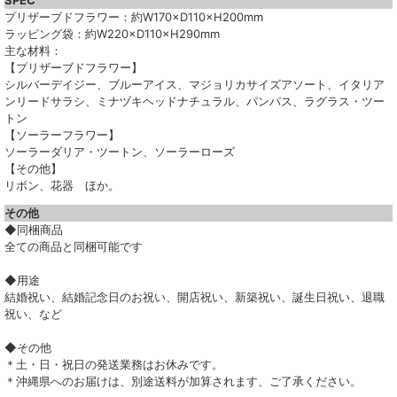
プリザーブドフラワー：約W170×D110×H200mm
ラッピング袋：約W220×D110×H290mm
主な材料：
【プリザーブドフラワー】
シルバーデイジー、ブルーアイス、マジョリカサイズアソート、イタリア
ンリードサラシ、ミナヅキヘッドナチュラル、パンパス、ラグラス・ツー
トン
【ソーラーフラワー】
ソーラーダリア・ツートン、ソーラーローズ
【その他】
リボン、花器 ほか。
その他
◆同梱商品
全ての商品と同梱可能です
◆用途
結婚祝い、結婚記念日のお祝い、開店祝い、新築祝い、誕生日祝い、退職
祝い、など
◆その他
＊土・日・祝日の発送業務はお休みです。
＊沖縄県へのお届けは、別途送料が加算されます、ご了承ください。