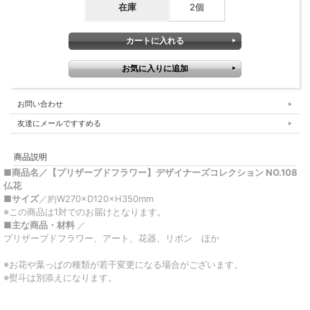
在庫
2個
お問い合わせ
友達にメールですすめる
商品説明
■商品名
／【プリザーブドフラワー】デザイナーズコレクション NO.108
仏花
■サイズ
／約W270×D120×H350mm
※この商品は1対でのお届けとなります。
■主な商品・材料
／
プリザーブドフラワー、アート、花器、リボン ほか
※お花や葉っぱの種類が若干変更になる場合がございます。
※熨斗は別添えになります。