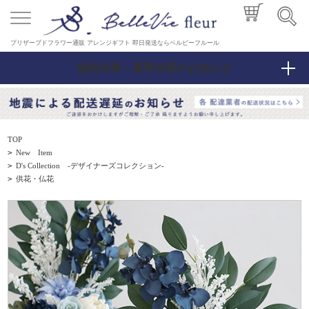
プリザーブドフラワー通販 アレンジギフト 即日発送ならベルビーフルール
臨時休業・夏季休暇のお知らせ
TOP
>
New Item
>
D's Collection -デザイナーズコレクション-
>
供花・仏花