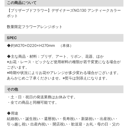
この商品について
【プリザーブドフラワー】デザイナーズNO.130 アンティークカラー
ポット
数量限定フラワーアレンジポット
SPEC
◆約W270×D220×H270mm （本体）
◆主な商品・材料：プリザ、アート、リボン、花器、ほか
※お花・レース・ピックなど使用材料の種類が若干変更になる場合が
ございます。
※時期や状況によりお花やアレンジが多少変わる場合がございます。
あらかじめご了承くださいませ。※熨斗は別添えになります。
その他
・土・日・祝日の発送業務はお休みです。
・全ての商品と同梱可能です。
◆用途
結婚祝い・誕生祝い・還暦祝い・長寿祝い・新築祝い・出産祝い・
引っ越し祝い 出産内祝い・開店祝い・歓送迎・お礼・母の日・父の