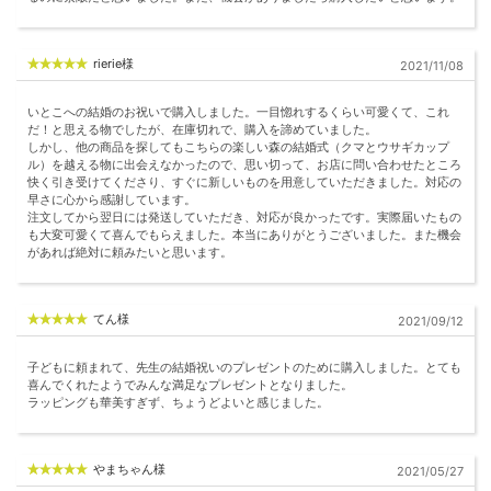
rierie様
2021/11/08
いとこへの結婚のお祝いで購入しました。一目惚れするくらい可愛くて、これ
だ！と思える物でしたが、在庫切れで、購入を諦めていました。
しかし、他の商品を探してもこちらの楽しい森の結婚式（クマとウサギカップ
ル）を越える物に出会えなかったので、思い切って、お店に問い合わせたところ
快く引き受けてくださり、すぐに新しいものを用意していただきました。対応の
早さに心から感謝しています。
注文してから翌日には発送していただき、対応が良かったです。実際届いたもの
も大変可愛くて喜んでもらえました。本当にありがとうございました。また機会
があれば絶対に頼みたいと思います。
てん様
2021/09/12
子どもに頼まれて、先生の結婚祝いのプレゼントのために購入しました。とても
喜んでくれたようでみんな満足なプレゼントとなりました。
ラッピングも華美すぎず、ちょうどよいと感じました。
やまちゃん様
2021/05/27