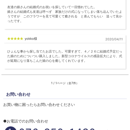
友達の娘さんの結婚式のお祝いを探していて一目惚れでした。
娘さんの結婚式も友達は呼べず 家族だけの式になってしまい落ち込んでいたよ
うですが このフラワーを見て可愛くて癒される と喜んでもらい 送って良か
ったです。
yokko様
2020/04/11
ひょんな事から探し当てたお店でした。可愛すぎて、４／２６に結婚式予定だっ
た娘のためについつい購入しました。新型コロナウイルスの感染拡大により、式
が延期になり落ちこんだ娘の心を癒してくれています。
1 / 1ページ（全7件）
お問い合わせ
お買い物に困ったらお問い合わせください
●お電話でのお問い合わせ