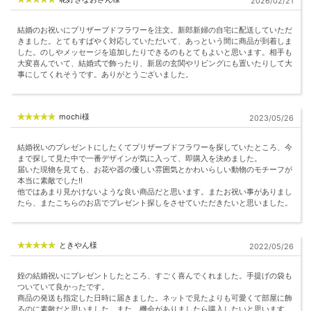
2026/02/21
結婚のお祝いにプリザーブドフラワーを注文。新郎新婦の自宅に配送していただ
きました。とてもすばやく対応していただいて、あっという間に商品が到着しま
した。のしやメッセージを追加したりできるのもとてもよいと思います。相手も
大変喜んでいて、結婚式で飾ったり、新居の玄関やリビングにも置いたりして大
事にしてくれそうです。ありがとうございました。
mochi様
2023/05/26
結婚祝いのプレゼントにしたくてプリザーブドフラワーを探していたところ、今
まで探して見た中で一番デザインが気に入って、即購入を決めました。
届いた現物を見ても、お花や器の優しい雰囲気とかわいらしい動物のモチーフが
本当に素敵でした!!
他ではあまり見かけないような良い商品だと思います。またお祝い事がありまし
たら、またこちらのお店でプレゼント探しをさせていただきたいと思いました。
ときやん様
2022/05/26
姪の結婚祝いにプレゼントしたところ、すごく喜んでくれました。手提げの袋も
ついていて良かったです。
商品の発送も指定した日時に届きました。ネットで見たよりも可愛くて部屋に飾
るのに素敵だと思いました。また、機会がありましたら購入したいと思います。