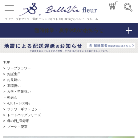
プリザーブドフラワー通販 アレンジギフト 即日発送ならベルビーフルール
臨時休業・夏季休暇のお知らせ
TOP
>
ソープフラワー
>
お誕生日
>
お見舞い
>
退職祝い
>
入学・卒業祝い
>
発表会
>
4,001～6,000円
>
フラワーギフトセット
>
トートバッグシリーズ
>
母の日_登録用
>
ブーケ・花束