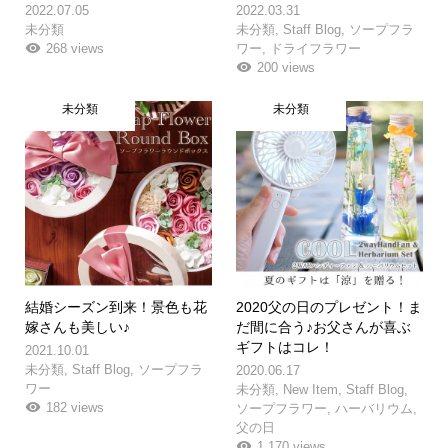
2022.07.05
2022.03.31
未分類
未分類
,
Staff Blog
,
ソープフラ
268 views
ワー
,
ドライフラワー
200 views
未分類
未分類
結婚シーズン到来！景色も花
2020父の日のプレゼント！ま
嫁さんも美しい♪
だ間に合う♪お父さんが喜ぶ
ギフトはコレ！
2021.10.01
未分類
,
Staff Blog
,
ソープフラ
2020.06.17
ワー
未分類
,
New Item
,
Staff Blog
,
182 views
ソープフラワー
,
ハーバリウム
,
父の日
1,170 views