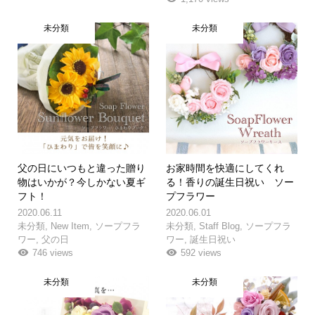
未分類
未分類
父の日にいつもと違った贈り
お家時間を快適にしてくれ
物はいかが？今しかない夏ギ
る！香りの誕生日祝い ソー
フト！
プフラワー
2020.06.11
2020.06.01
未分類
,
New Item
,
ソープフラ
未分類
,
Staff Blog
,
ソープフラ
ワー
,
父の日
ワー
,
誕生日祝い
746 views
592 views
未分類
未分類