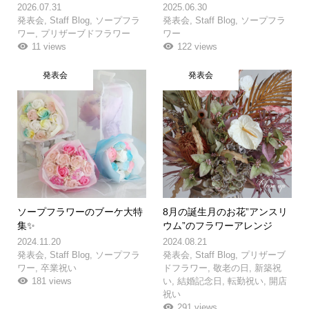
2026.07.31
2025.06.30
発表会
,
Staff Blog
,
ソープフラ
発表会
,
Staff Blog
,
ソープフラ
ワー
,
プリザーブドフラワー
ワー
11 views
122 views
発表会
発表会
ソープフラワーのブーケ大特
8月の誕生月のお花”アンスリ
集✨
ウム”のフラワーアレンジ
2024.11.20
2024.08.21
発表会
,
Staff Blog
,
ソープフラ
発表会
,
Staff Blog
,
プリザーブ
ワー
,
卒業祝い
ドフラワー
,
敬老の日
,
新築祝
181 views
い
,
結婚記念日
,
転勤祝い
,
開店
祝い
291 views