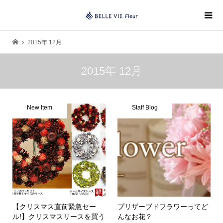
2015年 12月
2015年 12月
New Item
Staff Blog
【クリスマス直前緊急セー
プリザーブドフラワーってど
ル!】クリスマスリースを買う
んなお花？