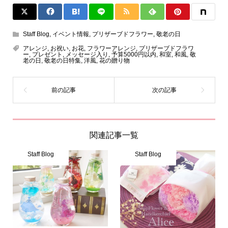
Staff Blog
,
イベント情報
,
プリザーブドフラワー
,
敬老の日
アレンジ
,
お祝い
,
お花
,
フラワーアレンジ
,
プリザーブドフラワ
ー
,
プレゼント
,
メッセージ入り
,
予算5000円以内
,
和室
,
和風
,
敬
老の日
,
敬老の日特集
,
洋風
,
花の贈り物
関連記事一覧
Staff Blog
Staff Blog