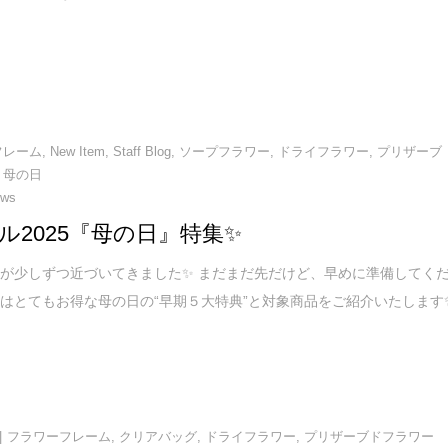
フレーム
,
New Item
,
Staff Blog
,
ソープフラワー
,
ドライフラワー
,
プリザーブ
,
母の日
ews
ル2025『母の日』特集✨
が少しずつ近づいてきました✨ まだまだ先だけど、早めに準備してく
はとてもお得な母の日の“早期５大特典”と対象商品をご紹介いたします
フラワーフレーム
,
クリアバッグ
,
ドライフラワー
,
プリザーブドフラワー