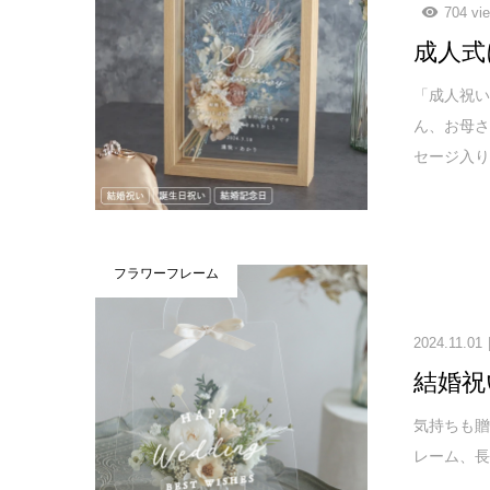
704 vi
成人式
「成人祝
ん、お母
セージ入
フラワーフレーム
2024.11.01
結婚祝
気持ちも
レーム、