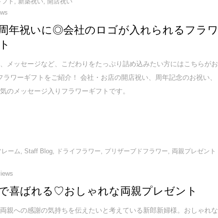
ギフト
,
新築祝い
,
開店祝い
ews
周年祝いに◎会社のロゴが入れられるフラ
ト
付、メッセージなど、こだわりをたっぷり詰め込みたい方にはこちらが
フラワーギフトをご紹介！ 会社・お店の開店祝い、周年記念のお祝い、
人気のメッセージ入りフラワーギフトです。
フレーム
,
Staff Blog
,
ドライフラワー
,
プリザーブドフラワー
,
両親プレゼント
views
で喜ばれる♡おしゃれな両親プレゼント
ご両親への感謝の気持ちを伝えたいと考えている新郎新婦様。おしゃれ