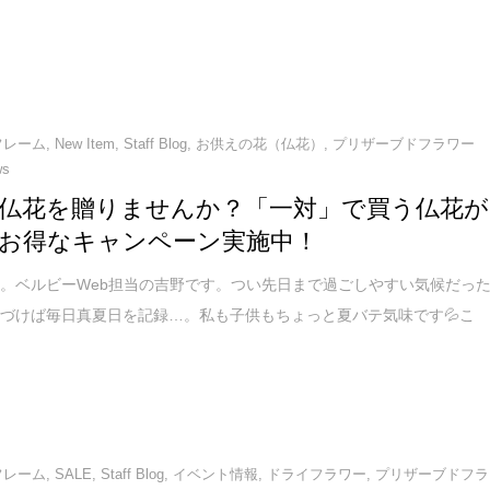
フレーム
,
New Item
,
Staff Blog
,
お供えの花（仏花）
,
プリザーブドフラワー
ws
仏花を贈りませんか？「一対」で買う仏花が
お得なキャンペーン実施中！
。ベルビーWeb担当の吉野です。つい先日まで過ごしやすい気候だっ
づけば毎日真夏日を記録…。私も子供もちょっと夏バテ気味です💦こ
フレーム
,
SALE
,
Staff Blog
,
イベント情報
,
ドライフラワー
,
プリザーブドフラ