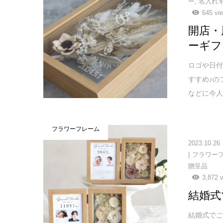
ー
,
名入れ
645 vi
開店・
ーギフ
ロゴや日
すすめ♪の
などに今
フラワーフレーム
2023.10.26
フラワー
贈呈品
3,872 
結婚式
結婚式で