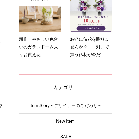
ワ
新作 やさしい色合
お盆に仏花を贈りま
で
いのガラスドーム入
せんか？「一対」で
.
りお供え花
買う仏花が今だ...
カテゴリー
フ
Item Story～デザイナーのこだわり～
New Item
ー
SALE