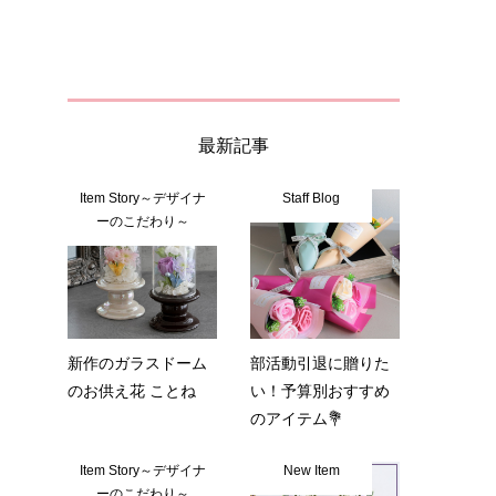
最新記事
Item Story～デザイナ
Staff Blog
ーのこだわり～
た
新作のガラスドーム
部活動引退に贈りた
のお供え花 ことね
い！予算別おすすめ
のアイテム💐
Item Story～デザイナ
New Item
ーのこだわり～