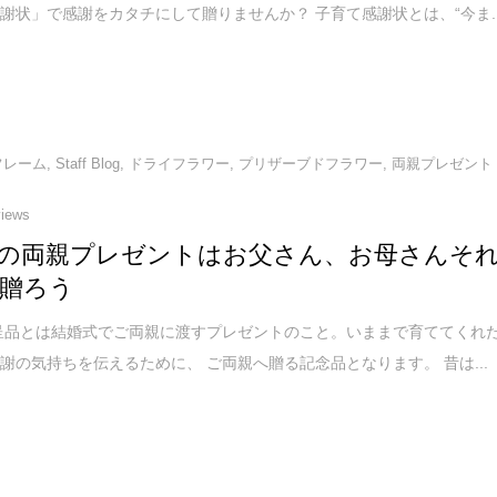
謝状」で感謝をカタチにして贈りませんか？ 子育て感謝状とは、“今ま..
フレーム
,
Staff Blog
,
ドライフラワー
,
プリザーブドフラワー
,
両親プレゼント
views
の両親プレゼントはお父さん、お母さんそ
贈ろう
呈品とは結婚式でご両親に渡すプレゼントのこと。いままで育ててくれ
謝の気持ちを伝えるために、 ご両親へ贈る記念品となります。 昔は...