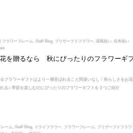
フラワーフレーム
,
Staff Blog
,
プリザーブドフラワー
,
退職祝い
,
長寿祝い
ews
花を贈るなら 秋にぴったりのフラワーギ
！
あるフラワーギフトはより一層喜ばれること間違いなし！秋らしさをお
れる♪ 季節を楽しむのにぴったりのフラワーギフトを３つご紹介
フレーム
,
Staff Blog
,
ドライフラワー
,
フラワーフレーム
,
プリザーブドフラワ