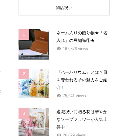
.
開店祝い
ネーム入りの贈り物★「名
1
入れ」の豆知識①★
167,576 views
れ
『ハーバリウム』とは？目
2
を奪われるその魅力をご紹
介！
た
75,941 views
退職祝いに贈る花は華やか
3
なソープフラワーが人気上
昇中！
26,829 views