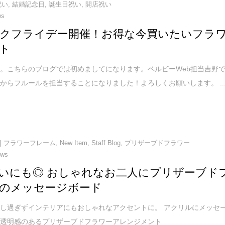
祝い
,
結婚記念日
,
誕生日祝い
,
開店祝い
ws
クフライデー開催！お得な今買いたいフラ
ト
。こちらのブログでは初めましてになります。ベルビーWeb担当吉野
からフルールを担当することになりました！よろしくお願いします。 ..
フラワーフレーム
,
New Item
,
Staff Blog
,
プリザーブドフラワー
ews
いにも◎ おしゃれなお二人にプリザーブド
のメッセージボード
し過ぎずインテリアにもおしゃれなアクセントに。 アクリルにメッセ
た透明感のあるプリザーブドフラワーアレンジメント