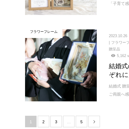
「子育て感
フラワーフレーム
2023.10.26
フラワー
贈呈品
5,162 
結婚式
ぞれに
結婚式 贈
ご両親へ感
1
2
3
…
5
