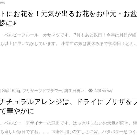
ews
トにお花を！元気が出るお花をお中元・お
拶に♪
 ベルビーフルール カサマツです。 7月もあと数日！今年は月日が経
も以上に早い気がしています。 小学生の娘は夏休みまで後◎日！とカ..
Staff Blog
,
プリザーブドフラワー
,
誕生日祝い
428 views
ナチュラルアレンジは、ドライにプリザを
て華やかに
は、ベルビー デザイナーの武田です。はっきりしないお天気が続き、
ち遠しい毎日ですね。。。 4連休明けの忙しさに皆、バタバタ一息つく..