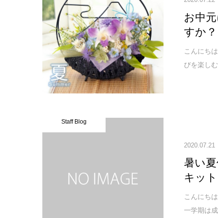
お中元
すか？
こんにちは
びを楽しむ
Staff Blog
2020.07.21
暑い夏
キット
こんにちは
一学期は成