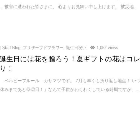
、被害に遭われた皆さまに、 心よりお見舞い申し上げます。 被災地...
Staff Blog
,
プリザーブドフラワー
,
誕生日祝い
1,052 views
誕生日には花を贈ろう！夏ギフトの花はコ
り！
 ベルビーフルール カサマツです。 7月も早くも折り返し地点！ い
休みまであと◎◎日！」なんて子供がわくわくしている時期ですが、...