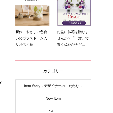
盆
新作 やさしい色合
お盆に仏花を贈りま
.
いのガラスドーム入
せんか？「一対」で
りお供え花
買う仏花が今だ...
カテゴリー
プ
Item Story～デザイナーのこだわり～
New Item
梅
.
SALE