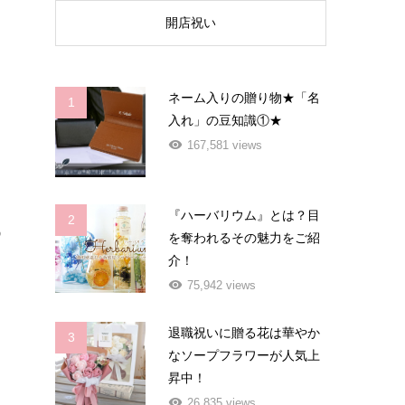
開店祝い
ネーム入りの贈り物★「名
1
入れ」の豆知識①★
167,581 views
レ
『ハーバリウム』とは？目
2
つ
を奪われるその魅力をご紹
介！
75,942 views
退職祝いに贈る花は華やか
3
なソープフラワーが人気上
昇中！
26,835 views