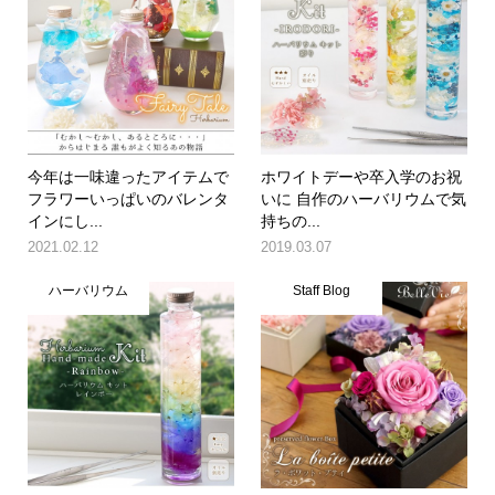
今年は一味違ったアイテムで
ホワイトデーや卒入学のお祝
フラワーいっぱいのバレンタ
いに 自作のハーバリウムで気
インにし...
持ちの...
2021.02.12
2019.03.07
ハーバリウム
Staff Blog