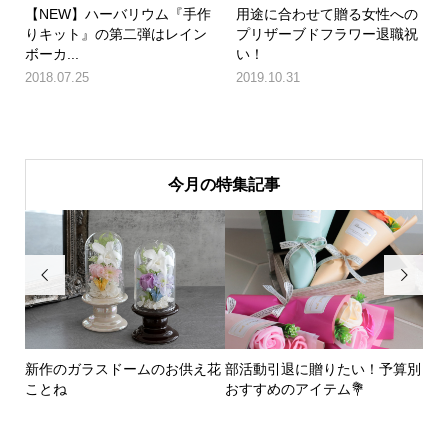
【NEW】ハーバリウム『手作
用途に合わせて贈る女性への
りキット』の第二弾はレイン
プリザーブドフラワー退職祝
ボーカ...
い！
2018.07.25
2019.10.31
今月の特集記事


にピ
新作のガラスドームのお供え花
部活動引退に贈りたい！予算別
新
ことね
おすすめのアイテム💐
ド