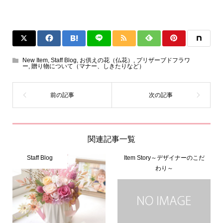
New Item
,
Staff Blog
,
お供えの花（仏花）
,
プリザーブドフラワ
ー
,
贈り物について（マナー、しきたりなど）
関連記事一覧
Staff Blog
Item Story～デザイナーのこだ
わり～