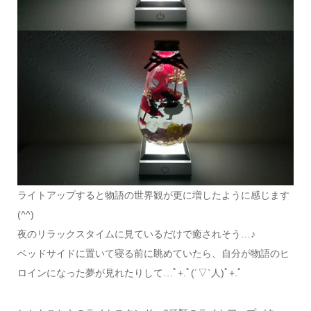
ライトアップすると物語の世界観が更に増したように感じます
(
^^
)
夜のリラックスタイムに見ているだけで癒されそう…♪
ベッドサイドに置いて寝る前に眺めていたら、自分が物語のヒ
ロインになった夢が見れたりして…ﾟ+.ﾟ(´▽`人)ﾟ+.ﾟ