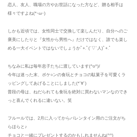
恋人、友人、職場の方やお世話になった方など、贈る相手は
様々ですよね(*･ω･)
しかも近頃では、女性同士で交換して楽しんだり、自分へのご
褒美にしたりと『女性から男性へ』だけではなく、誰でも楽し
める一大イベントではないでしょうかﾟ+.ﾟ(´▽`人)ﾟ+.ﾟ
ちなみに私は毎年息子たちに渡しています(^o^)/
今年は迷った末、ポケ○ンの食玩とチョコの駄菓子を可愛くラ
ッピングしてあげることにしました(*´∀`)
普段の母は、ねだられても食玩を絶対に買わないマンなのでき
っと喜んでくれるに違いない。笑
フルールでは、2月に入ってからバレンタイン用のご注文がち
らほらと♪
チョコと一緒にプレゼントするのかもしれませんね(
^^
)