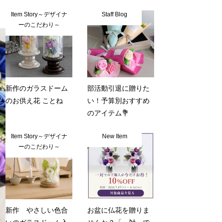
Item Story～デザイナ
Staff Blog
ーのこだわり～
新作のガラスドーム
部活動引退に贈りた
のお供え花 ことね
い！予算別おすすめ
のアイテム💐
Item Story～デザイナ
New Item
ーのこだわり～
新作 やさしい色合
お盆に仏花を贈りま