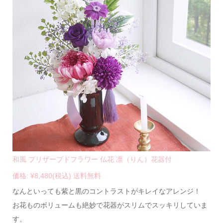
和風 プリザーブドフラワー 仏花 凛（りん）花器付
価格: ¥8,480(税込) 送料無料
なんといっても紫と黒のコントラストがキレイなアレンジ！
お花ものボリュームも絶妙で花器がスリムでスッキリしていま
す。