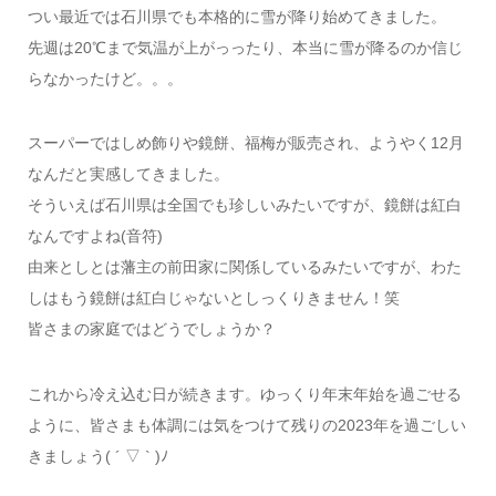
つい最近では石川県でも本格的に雪が降り始めてきました。
先週は20℃まで気温が上がっったり、本当に雪が降るのか信じ
らなかったけど。。。
スーパーではしめ飾りや鏡餅、福梅が販売され、ようやく12月
なんだと実感してきました。
そういえば石川県は全国でも珍しいみたいですが、鏡餅は紅白
なんですよね(音符)
由来としとは藩主の前田家に関係しているみたいですが、わた
しはもう鏡餅は紅白じゃないとしっくりきません！笑
皆さまの家庭ではどうでしょうか？
これから冷え込む日が続きます。ゆっくり年末年始を過ごせる
ように、皆さまも体調には気をつけて残りの2023年を過ごしい
きましょう( ´ ▽ ` )ﾉ