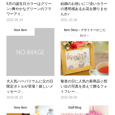
5月の誕生日カラーはグリー
結婚のお祝いに♡淡いカラー
ン♪爽やかなグリーンのフラ
の透明感あるお花を贈りませ
ワーアイ...
んか♪
2022.05.19
2021.10.28
New Item
Item Story～デザイナーのこだ
わり～
大人気ハーバリウムに父の日
敬老の日に人気の新商品☆想
限定ボトルが登場！嬉しいメ
い出の写真を添えて贈るフォ
ッセージ...
トフレー...
2018.05.22
2016.09.09
New Item
Staff Blog