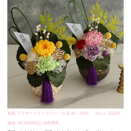
和風 プリザーブドフラワー 仏花 禅～ZEN～（ぜん）花器付
価格: ¥9,280(税込) 送料無料