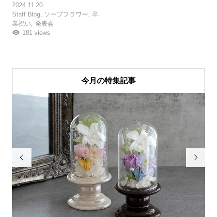
2024.11.20
Staff Blog
,
ソープフラワー
,
卒
業祝い
,
発表会
181 views
今月の特集記事

