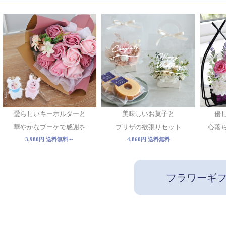
愛らしいキーホルダーと
美味しいお菓子と
優
華やかなブーケで感謝を
プリザの欲張りセット
心落
3,980円 送料無料～
4,860円 送料無料
フラワーギ