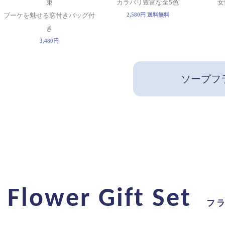
束
カラバリ豊富な全5色
女
ブーケを魅せる窓付きバッグ付
2,580円 送料無料
き
3,480円
ソープフ
Flower Gift Set
フ