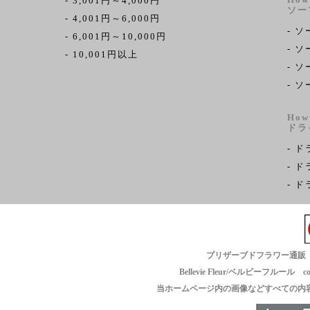
- 3,001円～4,000円
ソー
- 4,001円～6,000円
- 
- 6,001円～10,000円
- 
- 10,001円以上
- 
- 
How
ドラ
- 
- 
- 
プリザーブドフラワー通販
Bellevie Fleur/ベルビーフルール copyright
当ホームページ内の画像などすべての内