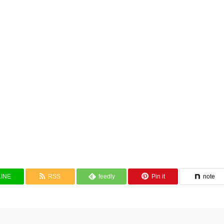
LINE
RSS
feedly
Pin it
note