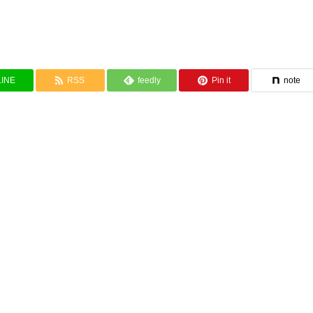
LINE
RSS
feedly
Pin it
note