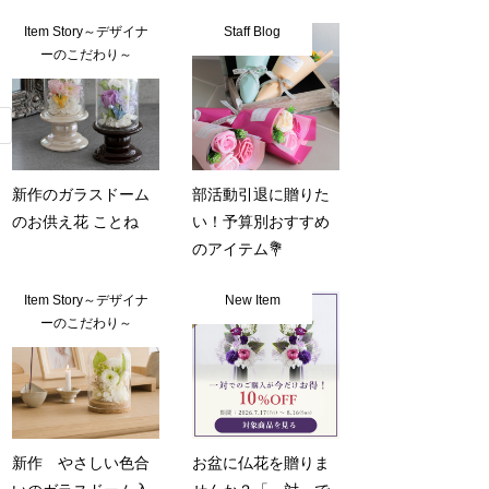
Item Story～デザイナ
Staff Blog
ーのこだわり～
新作のガラスドーム
部活動引退に贈りた
のお供え花 ことね
い！予算別おすすめ
のアイテム💐
Item Story～デザイナ
New Item
ーのこだわり～
新作 やさしい色合
お盆に仏花を贈りま