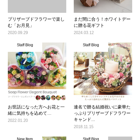
プリザーブドフラワーで楽し
まだ間に合う！ホワイトデー
む「お月見」
に贈る花ギフト
2020.09.29
2024.03.12
Staff Blog
Staff Blog
お世話になった方へお花と一
連名で贈る結婚祝いに豪華た
緒に気持ちを込めて…
っぷりプリザーブドフラワー
キャンド...
2022.01.20
2018.11.15
New Item
Staff Blog