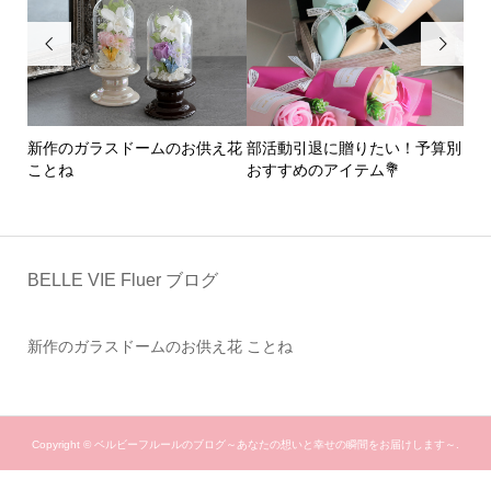


にピ
新作のガラスドームのお供え花
部活動引退に贈りたい！予算別
新
ことね
おすすめのアイテム💐
ド
BELLE VIE Fluer ブログ
新作のガラスドームのお供え花 ことね
Copyright ©
ベルビーフルールのブログ～あなたの想いと幸せの瞬間をお届けします～.