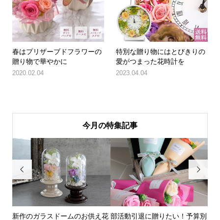
春はプリザーブドフラワーの
特別な贈り物にはとびきりの
贈り物で華やかに
愛がつまった花時計を
2020.02.04
2023.04.04
今月の特集記事


のお供え花
部活動引退に贈りたい！予算別
新作 やさしい色合いのガラ