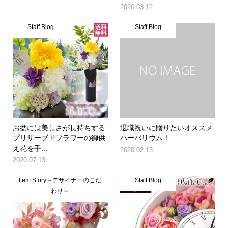
2020.03.12
Staff Blog
Staff Blog
お盆には美しさが長持ちする
退職祝いに贈りたいオススメ
プリザーブドフラワーの御供
ハーバリウム！
え花を手...
2020.02.13
2020.07.13
Item Story～デザイナーのこだ
Staff Blog
わり～