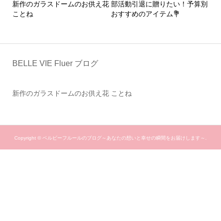
にピ
新作のガラスドームのお供え花
部活動引退に贈りたい！予算別
新
ことね
おすすめのアイテム💐
ド
BELLE VIE Fluer ブログ
新作のガラスドームのお供え花 ことね
Copyright ©
ベルビーフルールのブログ～あなたの想いと幸せの瞬間をお届けします～.
All Rights Reserved.