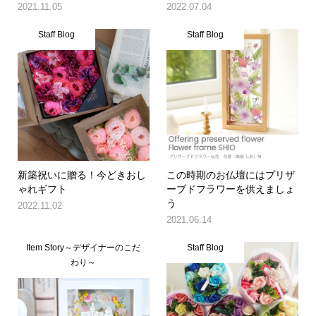
2021.11.05
2022.07.04
Staff Blog
Staff Blog
新築祝いに贈る！今どきおし
この時期のお仏壇にはプリザ
ゃれギフト
ーブドフラワーを供えましょ
う
2022.11.02
2021.06.14
Item Story～デザイナーのこだ
Staff Blog
わり～