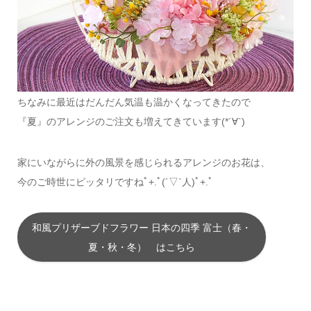
ちなみに最近はだんだん気温も温かくなってきたので
『夏』のアレンジのご注文も増えてきています(*´∀`)
家にいながらに外の風景を感じられるアレンジのお花は、
今のご時世にピッタリですねﾟ+.ﾟ(´▽`人)ﾟ+.ﾟ
和風プリザーブドフラワー 日本の四季 富士（春・
夏・秋・冬） はこちら